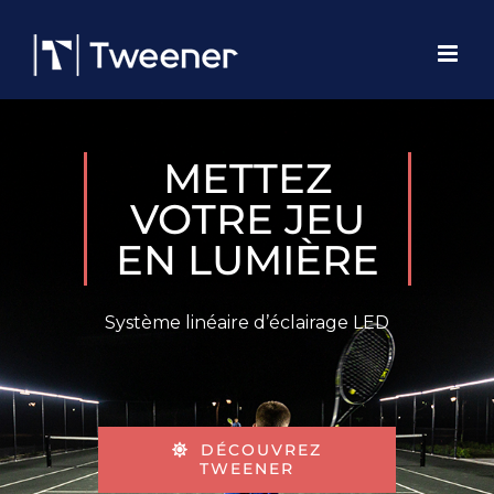
Passer
au
contenu
METTEZ
VOTRE JEU
EN LUMIÈRE
Système linéaire d’éclairage LED
DÉCOUVREZ
TWEENER