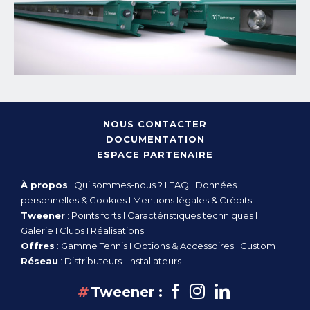
NOUS CONTACTER
DOCUMENTATION
ESPACE PARTENAIRE
À propos
:
Qui sommes-nous ?
I
FAQ
I
Données
personnelles & Cookies
I
Mentions légales & Crédits
Tweener
:
Points forts
I
Caractéristiques techniques
I
Galerie
I
Clubs
I
Réalisations
Offres
:
Gamme Tennis
I
Options & Accessoires
I
Custom
Réseau
:
Distributeurs
I
Installateurs
Facebook
Instagram
linkedin
#
Tweener :