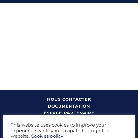
Skip
to
content
NOUS CONTACTER
DOCUMENTATION
ESPACE PARTENAIRE
This website uses cookies to improve your
À propos
:
Qui sommes-nous ?
I
FAQ
I
Données
experience while you navigate through the
personnelles & Cookies
I
Mentions légales & Crédits
website.
Cookies policy