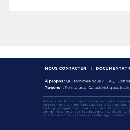
NOUS CONTACTER
|
DOCUMENTAT
À propos
:
Qui sommes-nous ?
I
FAQ
I
Donnée
Tweener
:
Points forts
I
Caractéristiques tech
Grâce à sa technologie révolutionnaire, Tween
directement sur les poteaux des clôtures des t
distingue également par une qualité d’éclaira
tennis reconnue par les joueurs, les clubs et l
sélectionnez les systèmes d’éclairage Tweener.