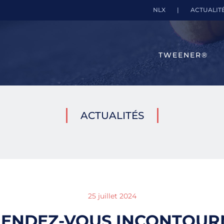
NLX
|
ACTUALIT
TWEENER®
ACTUALITÉS
25 juillet 2024
RENDEZ-VOUS INCONTOUR