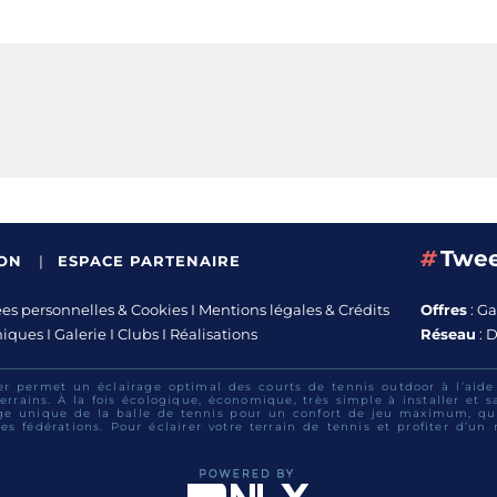
#
Twee
ION
|
ESPACE PARTENAIRE
s personnelles & Cookies
I
Mentions légales & Crédits
Offres
:
Ga
niques
I
Galerie
I
Clubs
I
Réalisations
Réseau
:
D
er permet un éclairage optimal des courts de tennis outdoor à l’aid
errains. À la fois écologique, économique, très simple à installer et 
ge unique de la balle de tennis pour un confort de jeu maximum, qui
es fédérations. Pour éclairer votre terrain de tennis et profiter d’un 