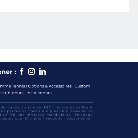
Facebook
Instagram
Instagram
ner :
mme Tennis
I
Options & Accessoires
I
Custom
istributeurs
I
Installateurs
e de barres ou rampes LED innovantes se fixant
sans permis de construire préalable, Tweener se
 en fait une référence mondiale de l’éclairage
rapport qualité / prix / séduction exceptionnel,