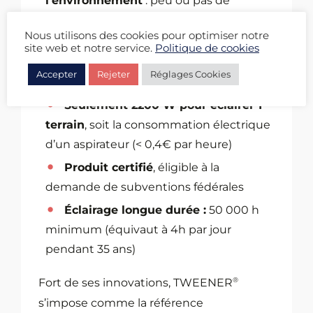
l’environnement
: peu ou pas de
nuisances visuelles
Nous utilisons des cookies pour optimiser notre
Une empreinte carbone maîtrisée
:
site web et notre service.
Politique de cookies
absence de travaux, pas de béton, ni de
Accepter
Rejeter
Réglages Cookies
pylônes
Seulement 2200 W pour éclairer 1
terrain
, soit la consommation électrique
d’un aspirateur (< 0,4€ par heure)
Produit certifié
, éligible à la
demande de subventions fédérales
Éclairage longue durée :
50 000 h
minimum (équivaut à 4h par jour
pendant 35 ans)
®
Fort de ses innovations, TWEENER
s’impose comme la référence