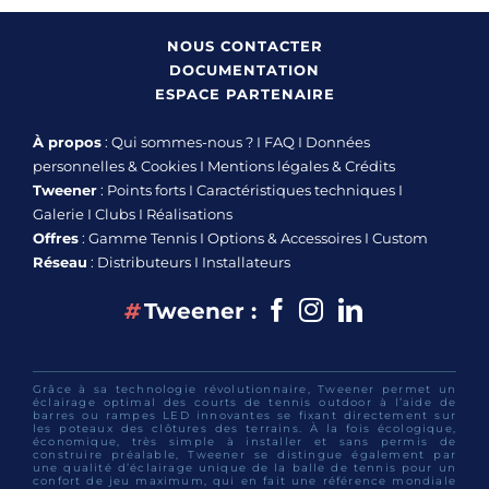
NOUS CONTACTER
DOCUMENTATION
ESPACE PARTENAIRE
À propos
:
Qui sommes-nous ?
I
FAQ
I
Données
personnelles & Cookies
I
Mentions légales & Crédits
Tweener
:
Points forts
I
Caractéristiques techniques
I
Galerie
I
Clubs
I
Réalisations
Offres
:
Gamme Tennis
I
Options & Accessoires
I
Custom
Réseau
:
Distributeurs
I
Installateurs
Facebook
Instagram
linkedin
#
Tweener :
Grâce à sa technologie révolutionnaire, Tweener permet un
éclairage optimal des courts de tennis outdoor à l’aide de
barres ou rampes LED innovantes se fixant directement sur
les poteaux des clôtures des terrains. À la fois écologique,
économique, très simple à installer et sans permis de
construire préalable, Tweener se distingue également par
une qualité d’éclairage unique de la balle de tennis pour un
confort de jeu maximum, qui en fait une référence mondiale