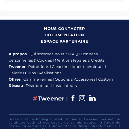
NOUS CONTACTER
DOCUMENTATION
ESPACE PARTENAIRE
À propos
:
Qui sommes-nous ?
I
FAQ
I
Données
personnelles & Cookies
I
Mentions légales & Crédits
Tweener
:
Points forts
I
Caractéristiques techniques
I
Galerie
I
Clubs
I
Réalisations
Offres
:
Gamme Tennis
I
Options & Accessoires
I
Custom
Réseau
:
Distributeurs
I
Installateurs
Facebook
Instagram
linkedin
#
Tweener :
Grâce à sa technologie révolutionnaire, Tweener permet un
éclairage optimal des courts de tennis outdoor à l’aide de
barres ou rampes LED innovantes se fixant directement sur