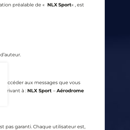
sation préalable de «
NLX
Sport
« , est
 d’auteur.
ouvez accéder aux messages que vous
écrivant à :
NLX Sport
–
Aérodrome
 pas garanti. Chaque utilisateur est,