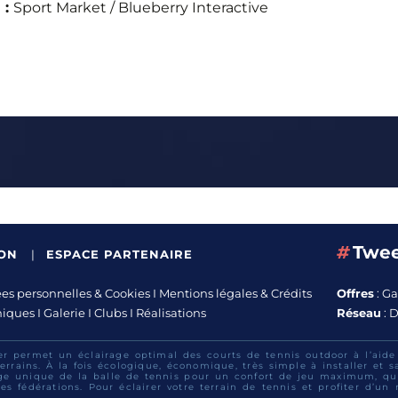
 :
Sport Market / Blueberry Interactive
#
Twee
ION
|
ESPACE PARTENAIRE
s personnelles & Cookies
I
Mentions légales & Crédits
Offres
:
Ga
niques
I
Galerie
I
Clubs
I
Réalisations
Réseau
:
D
er permet un éclairage optimal des courts de tennis outdoor à l’aid
errains. À la fois écologique, économique, très simple à installer et 
ge unique de la balle de tennis pour un confort de jeu maximum, qui
es fédérations. Pour éclairer votre terrain de tennis et profiter d’un 