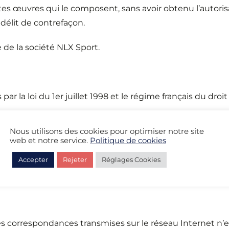
ntes œuvres qui le composent, sans avoir obtenu l’autori
délit de contrefaçon.
de la société NLX Sport.
 la loi du 1er juillet 1998 et le régime français du droit
Nous utilisons des cookies pour optimiser notre site
web et notre service.
Politique de cookies
 78-17, Informatique et Libertés, de janvier 1978, vous p
nt à des rectifications aux données vous concernant en 
Accepter
Rejeter
Réglages Cookies
lle Vendômoise – France
–
Tél. : 02 54 51 99 40
 correspondances transmises sur le réseau Internet n’est