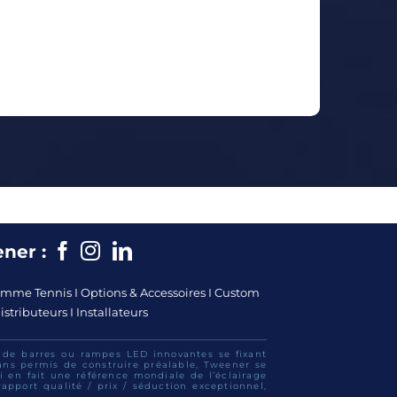
Facebook
Instagram
Instagram
ner :
mme Tennis
I
Options & Accessoires
I
Custom
istributeurs
I
Installateurs
e de barres ou rampes LED innovantes se fixant
sans permis de construire préalable, Tweener se
 en fait une référence mondiale de l’éclairage
rapport qualité / prix / séduction exceptionnel,