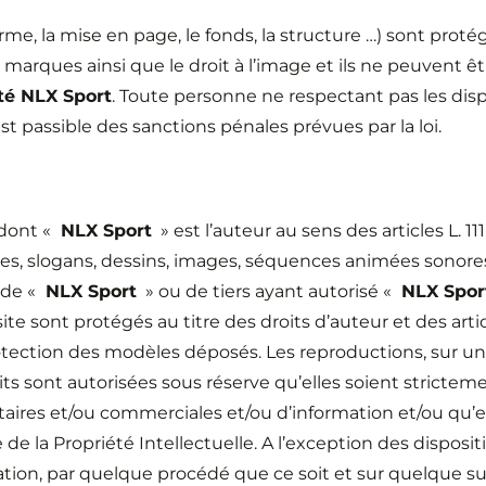
me, la mise en page, le fonds, la structure …) sont protég
s marques ainsi que le droit à l’image et ils ne peuvent ê
té NLX Sport
. Toute personne ne respectant pas les disp
t passible des sanctions pénales prévues par la loi.
 dont «
NLX Sport
» est l’auteur au sens des articles L. 1
xtes, slogans, dessins, images, séquences animées sonor
 de «
NLX Sport
» ou de tiers ayant autorisé «
NLX Spor
e sont protégés au titre des droits d’auteur et des articl
 protection des modèles déposés. Les reproductions, sur 
its sont autorisées sous réserve qu’elles soient stricte
itaires et/ou commerciales et/ou d’information et/ou qu’
e de la Propriété Intellectuelle. A l’exception des disposi
cation, par quelque procédé que ce soit et sur quelque su