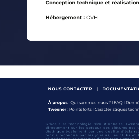
Conception technique et réalisation
Hébergement :
OVH
NOUS CONTACTER
|
DOCUMENTAT
À propos
:
Qui sommes-nous ?
I
FAQ
I
Donnée
Tweener
:
Points forts
I
Caractéristiques tech
Grâce à sa technologie révolutionnaire, Tween
directement sur les poteaux des clôtures des t
distingue également par une qualité d’éclaira
tennis reconnue par les joueurs, les clubs et l
sélectionnez les systèmes d’éclairage Tweener.