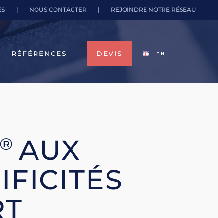
ÉS
|
NOUS CONTACTER
|
REJOINDRE NOTRE RÉSEAU
RÉFÉRENCES
DEVIS
EN
AUX
®
IFICITÉS
RT