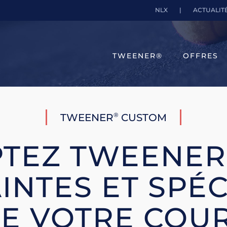
NLX
|
ACTUALIT
TWEENER®
OFFRES
®
TWEENER
CUSTOM
TEZ TWEENER
NTES ET SPÉC
E VOTRE COU