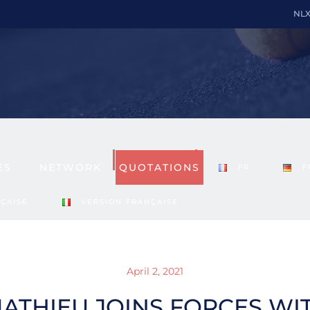
NL
NEWS
ES
NETWORK
QUOTATIONS
FR
F
ÇAISE
VERSION FRANÇAISE
April 2, 2021
MATHIEU JOINS FORCES WI