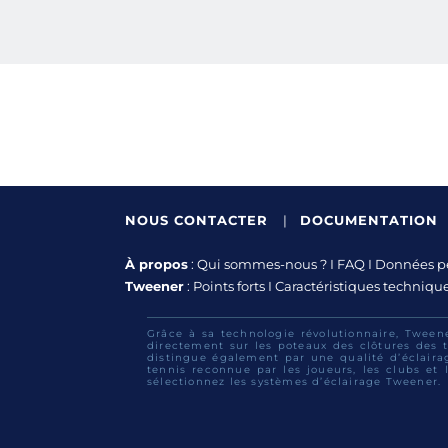
NOUS CONTACTER
|
DOCUMENTATION
À propos
:
Qui sommes-nous ?
I
FAQ
I
Données pe
Tweener
:
Points forts
I
Caractéristiques techniqu
Grâce à sa technologie révolutionnaire, Tween
directement sur les poteaux des clôtures des t
distingue également par une qualité d’éclaira
tennis reconnue par les joueurs, les clubs et l
sélectionnez les systèmes d’éclairage Tweener.