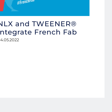
NLX and TWEENER®
integrate French Fab
4.05.2022