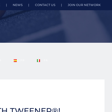
X
|
NEWS
|
CONTACT US
|
JOIN OUR NETWORK
R
FR
FR
TH TWEENER®!