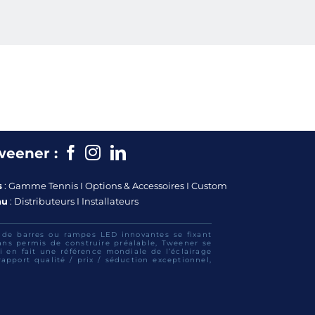
Facebook
Instagram
Instagram
weener :
s
:
Gamme Tennis
I
Options & Accessoires
I
Custom
au
:
Distributeurs
I
Installateurs
e de barres ou rampes LED innovantes se fixant
sans permis de construire préalable, Tweener se
 en fait une référence mondiale de l’éclairage
rapport qualité / prix / séduction exceptionnel,