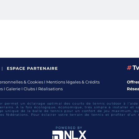
#
T
|
ESPACE PARTENAIRE
rsonnelles & Cookies
I
Mentions légales & Crédits
Offre
es
I
Galerie
I
Clubs
I
Réalisations
Rése
er permet un éclairage optimal des courts de tennis outdoor à l’aid
errains. À la fois écologique, économique, très simple à installer et 
ge unique de la balle de tennis pour un confort de jeu maximum, qui
es fédérations. Pour éclairer votre terrain de tennis et profiter d’un 