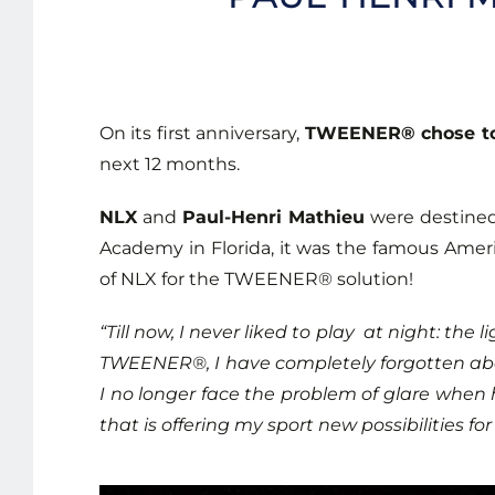
On its first anniversary,
TWEENER® chose to 
next 12 months.
NLX
and
Paul-Henri Mathieu
were destined 
Academy in Florida, it was the famous Ameri
of NLX for the TWEENER® solution!
“Till now, I never liked to play at night: th
TWEENER®, I have completely forgotten about 
I no longer face the problem of glare whe
that is offering my sport new possibilities f